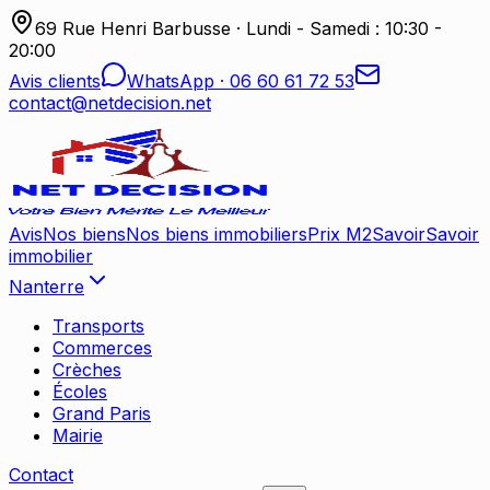
69 Rue Henri Barbusse
·
Lundi - Samedi : 10:30 -
20:00
Avis clients
WhatsApp ·
06 60 61 72 53
contact@netdecision.net
Avis
Nos biens
Nos biens immobiliers
Prix M2
Savoir
Savoir
immobilier
Nanterre
Transports
Commerces
Crèches
Écoles
Grand Paris
Mairie
Contact