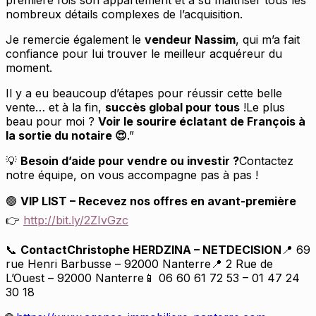
première fois son appartement et a su maîtriser tous les
nombreux détails complexes de l’acquisition.
Je remercie également le
vendeur Nassim
, qui m’a fait
confiance pour lui trouver le meilleur acquéreur du
moment.
Il y a eu beaucoup d’étapes pour réussir cette belle
vente… et à la fin,
succès global pour tous
!Le plus
beau pour moi ?
Voir le sourire éclatant de François à
la sortie du notaire
.”
😍
Besoin d’aide pour vendre ou investir ?
Contactez
💡
notre équipe, on vous accompagne pas à pas !
VIP LIST – Recevez nos offres en avant-première
🟢
http://bit.ly/2ZIvGzc
👉
Contact
Christophe HERDZINA – NETDECISION
69
📞
📍
rue Henri Barbusse – 92000 Nanterre
2 Rue de
📍
L’Ouest – 92000 Nanterre
06 60 61 72 53 – 01 47 24
📱
30 18