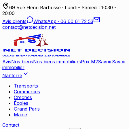
69 Rue Henri Barbusse
·
Lundi - Samedi : 10:30 -
20:00
Avis clients
WhatsApp ·
06 60 61 72 53
contact@netdecision.net
Avis
Nos biens
Nos biens immobiliers
Prix M2
Savoir
Savoir
immobilier
Nanterre
Transports
Commerces
Crèches
Écoles
Grand Paris
Mairie
Contact