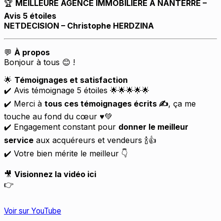
🏆
MEILLEURE AGENCE IMMOBILIÈRE À NANTERRE –
Avis 5 étoiles
NETDECISION – Christophe HERDZINA
💬
À propos
Bonjour à tous 😊 !
🌟
Témoignages et satisfaction
✔️ Avis témoignage 5 étoiles 🌟🌟🌟🌟🌟
✔️ Merci à
tous ces témoignages écrits
✍️
, ça me
touche au fond du cœur ♥️💚
✔️ Engagement constant pour
donner le meilleur
service
aux acquéreurs et vendeurs 🍾👍
✔️ Votre bien mérite le meilleur 👇
🎥
Visionnez la vidéo ici
👉
Voir sur YouTube