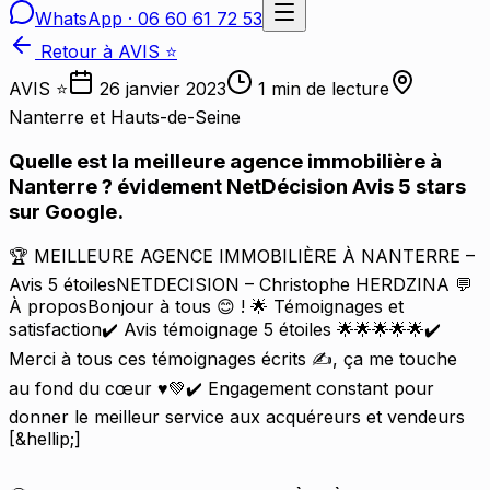
WhatsApp ·
06 60 61 72 53
Retour à AVIS ⭐
AVIS ⭐
26 janvier 2023
1
min de lecture
Nanterre et Hauts-de-Seine
Quelle est la meilleure agence immobilière à
Nanterre ? évidement NetDécision Avis 5 stars
sur Google.
🏆 MEILLEURE AGENCE IMMOBILIÈRE À NANTERRE –
Avis 5 étoilesNETDECISION – Christophe HERDZINA 💬
À proposBonjour à tous 😊 ! 🌟 Témoignages et
satisfaction✔️ Avis témoignage 5 étoiles 🌟🌟🌟🌟🌟✔️
Merci à tous ces témoignages écrits ✍️, ça me touche
au fond du cœur ♥️💚✔️ Engagement constant pour
donner le meilleur service aux acquéreurs et vendeurs
[&hellip;]